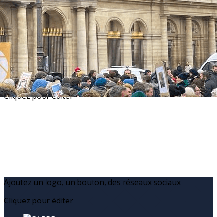
Exporter les lignes sélectionnées
Exporter toutes les colonnes
Exporter uniquement les colonnes affichées
Menu
?>
Images de la page d'accueil
Cliquez pour éditer
Ajoutez un logo, un bouton, des réseaux sociaux
Cliquez pour éditer