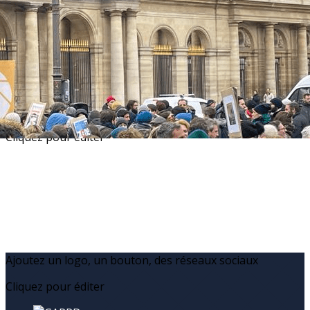
Exporter les lignes sélectionnées
Exporter toutes les colonnes
Exporter uniquement les colonnes affichées
Menu
?>
Images de la page d'accueil
Cliquez pour éditer
Ajoutez un logo, un bouton, des réseaux sociaux
Cliquez pour éditer