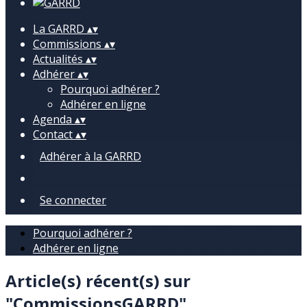
La GARRD
▴
▾
Commissions
▴
▾
Actualités
▴
▾
Adhérer
▴
▾
Pourquoi adhérer ?
Adhérer en ligne
Agenda
▴
▾
Contact
▴
▾
Adhérer à la GARRD
Se connecter
Pourquoi adhérer ?
Adhérer en ligne
Article(s) récent(s) sur
"CommissionsGARRD"