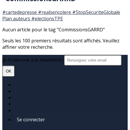
#cartedepresse
#realsencolere
#StopSecuriteGlobale
Plan auteurs
#electionsTPE
Aucun article pour le tag "CommissionsGARRD"
Seuls les 100 premiers résultats sont affichés. Veuillez
affiner votre recherche.
Je m'abonne à la newsletter
OK
Plan du site
Licences
Mentions légales
CGUV
Paramétrer vos cookies
Se connecter