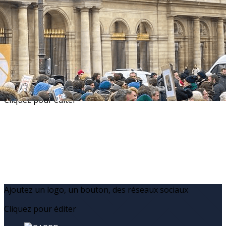
Exporter les lignes sélectionnées
Exporter toutes les colonnes
Exporter uniquement les colonnes affichées
Menu
?>
Images de la page d'accueil
Cliquez pour éditer
Ajoutez un logo, un bouton, des réseaux sociaux
Cliquez pour éditer