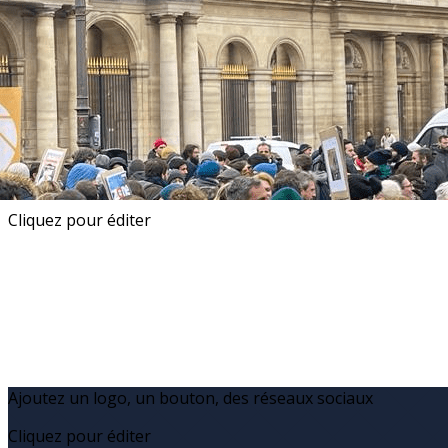
Exporter les lignes sélectionnées
Exporter toutes les colonnes
Exporter uniquement les colonnes affichées
Menu
?>
Images de la page d'accueil
Cliquez pour éditer
Ajoutez un logo, un bouton, des réseaux sociaux
Cliquez pour éditer