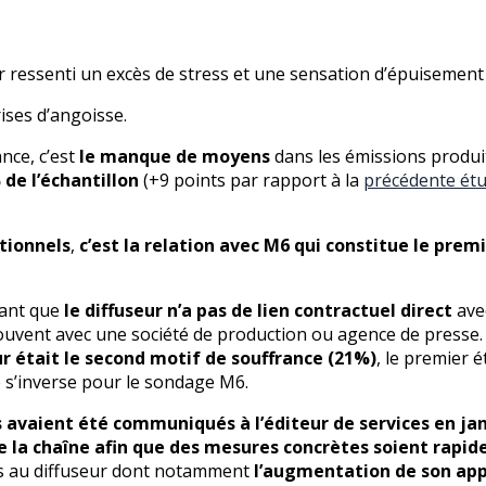
r ressenti un excès de stress et une sensation d’épuisement 
ises d’angoisse.
nce, c’est
le manque de moyens
dans les émissions produit
de l’échantillon
(+9 points par rapport à la
précédente ét
tionnels
,
c’est la relation avec M6 qui constitue le pre
nant que
le diffuseur n’a pas de lien contractuel direct
avec
 souvent avec une société de production ou agence de presse.
eur était le second motif de souffrance (21%)
, le premier 
e s’inverse pour le sondage M6.
ns avaient été communiqués à l’éditeur de services en jan
e la chaîne afin que des mesures concrètes soient rap
ses au diffuseur dont notamment
l’augmentation de son app