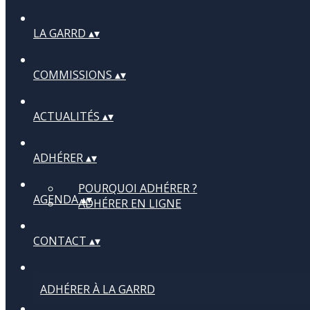
LA GARRD
▴
▾
COMMISSIONS
▴
▾
ACTUALITÉS
▴
▾
ADHÉRER
▴
▾
POURQUOI ADHÉRER ?
AGENDA
▴
▾
ADHÉRER EN LIGNE
CONTACT
▴
▾
ADHÉRER À LA GARRD