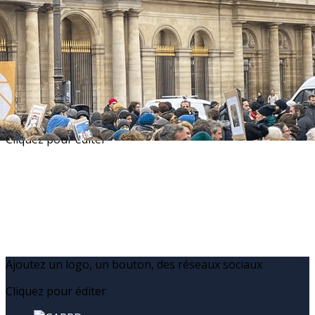
Exporter les lignes sélectionnées
Exporter toutes les colonnes
Exporter uniquement les colonnes affichées
Menu
?>
Images de la page d'accueil
Cliquez pour éditer
Ajoutez un logo, un bouton, des réseaux sociaux
Cliquez pour éditer