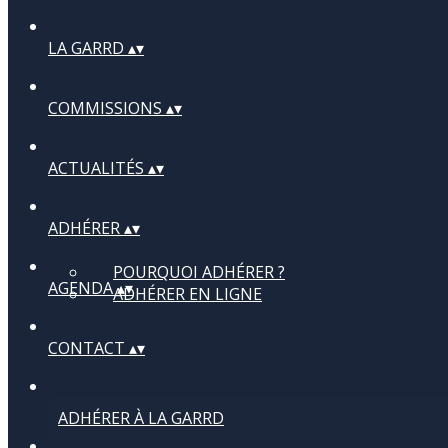
LA GARRD
▴
▾
COMMISSIONS
▴
▾
ACTUALITÉS
▴
▾
ADHÉRER
▴
▾
POURQUOI ADHÉRER ?
AGENDA
▴
▾
ADHÉRER EN LIGNE
CONTACT
▴
▾
ADHÉRER À LA GARRD